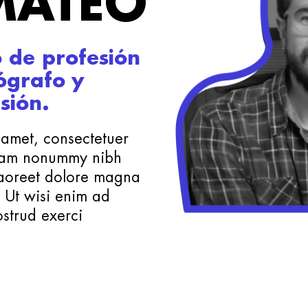
MATEO
 de profesión
ógrafo y
sión.
 amet, consectetuer
 diam nonummy nibh
laoreet dolore magna
. Ut wisi enim ad
strud exerci