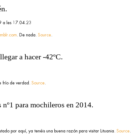
én.
tumblr.com
. De nada.
Source
.
llegar a hacer -42ºC.
e frío de verdad.
Source
.
ís nº1 para mochileros en 2014.
stado por aquí, ya tenéis una buena razón para visitar Lituania.
Source
.