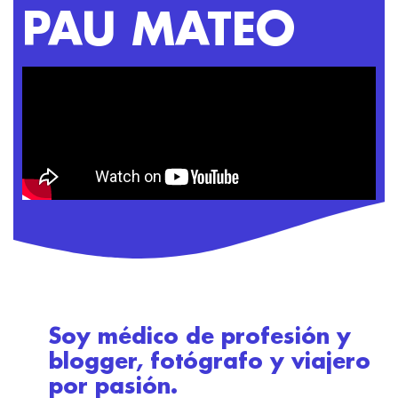
PAU MATEO
Soy médico de profesión y
blogger, fotógrafo y viajero
por pasión.