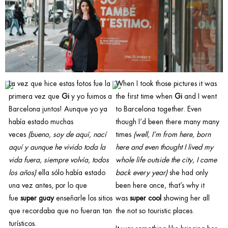
La vez que hice estas fotos fue la
When I took those pictures it was
primera vez que
Gi
y yo fuimos a
the first time when
Gi
and I went
Barcelona juntos! Aunque yo ya
to Barcelona together. Even
había estado muchas
though I’d been there many many
veces
(bueno, soy de aquí, nací
times
(well, I’m from here, born
aquí y aunque he vivido toda la
here and even thought I lived my
vida fuera, siempre volvía, todos
whole life outside the city, I came
los años)
ella sólo había estado
back every year)
she had only
una vez antes, por lo que
been here once, that’s why it
fue
super guay
enseñarle los sitios
was
super cool
showing her all
que recordaba que no fueran tan
the not so touristic places.
turísticos.