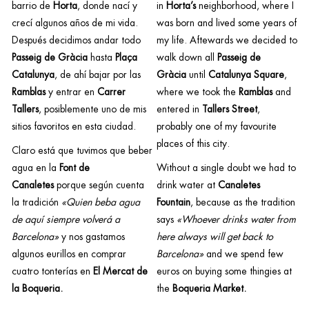
barrio de
Horta
, donde nací y
in
Horta’s
neighborhood, where I
crecí algunos años de mi vida.
was born and lived some years of
Después decidimos andar todo
my life. Aftewards we decided to
Passeig de Gràcia
hasta
Plaça
walk down all
Passeig de
Catalunya
, de ahí bajar por las
Gràcia
until
Catalunya Square
,
Ramblas
y entrar en
Carrer
where we took the
Ramblas
and
Tallers
, posiblemente uno de mis
entered in
Tallers Street
,
sitios favoritos en esta ciudad.
probably one of my favourite
places of this city.
Claro está que tuvimos que beber
agua en la
Font de
Without a single doubt we had to
Canaletes
porque según cuenta
drink water at
Canaletes
la tradición
«Quien beba agua
Fountain
, because as the tradition
de aquí siempre volverá a
says
«Whoever drinks water from
Barcelona»
y nos gastamos
here always will get back to
algunos eurillos en comprar
Barcelona»
and we spend few
cuatro tonterías en
El Mercat de
euros on buying some thingies at
la Boqueria.
the
Boqueria Market.