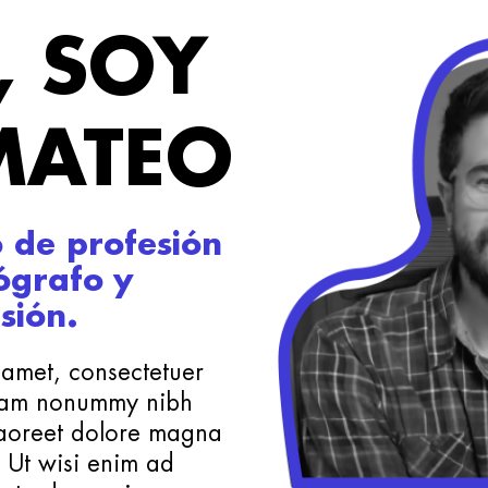
, SOY
MATEO
 de profesión
ógrafo y
sión.
 amet, consectetuer
 diam nonummy nibh
laoreet dolore magna
. Ut wisi enim ad