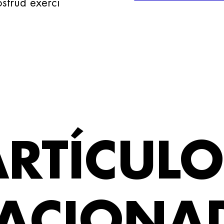
strud exerci
ARTÍCULO
LACIONA