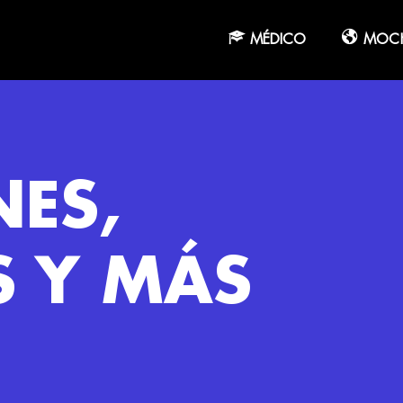
MÉDICO
MOCH
NES,
S Y MÁS