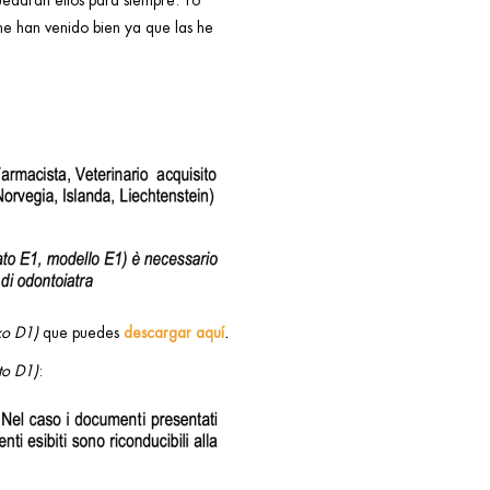
uedarán ellos para siempre. Yo
me han venido bien ya que las he
xo D1)
que puedes
descargar aquí
.
to D1)
: