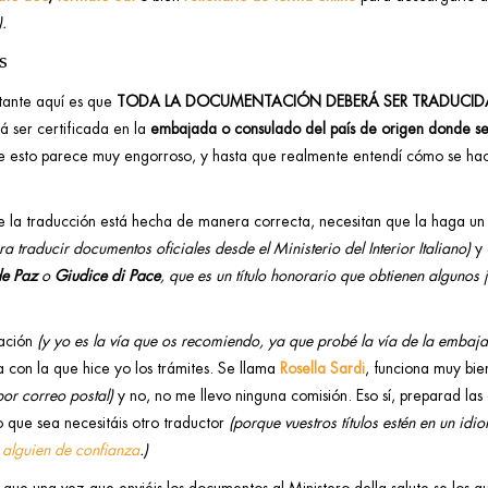
.
s
ante aquí es que
TODA LA DOCUMENTACIÓN DEBERÁ SER TRADUCIDA
á ser certificada en la
embajada o consulado del país de origen donde s
ue esto parece muy engorroso, y hasta que realmente entendí cómo se hací
ue la traducción está hecha de manera correcta, necesitan que la haga un 
a traducir documentos oficiales desde el Ministerio del Interior Italiano)
y
de Paz
o
Giudice di Pace
, que es un título honorario que obtienen algunos j
uación
(y yo es la vía que os recomiendo, ya que probé la vía de la emba
a con la que hice yo los trámites. Se llama
Rosella Sardi
, funciona muy bi
por correo postal)
y no, no me llevo ninguna comisión. Eso sí, preparad las
o que sea necesitáis otro traductor
(porque vuestros títulos estén en un idi
 alguien de confianza
.)