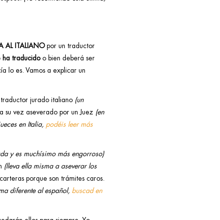
 AL ITALIANO
por un traductor
e ha traducido
o bien deberá ser
a lo es. Vamos a explicar un
traductor jurado italiano
(un
 a su vez aseverado por un Juez
(en
ueces en Italia,
podéis leer más
jada y es muchísimo más engorroso)
en
(lleva ella misma a aseverar los
 carteras porque son trámites caros.
oma diferente al español,
buscad en