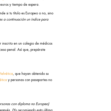
 euros y tiempo de espera.
de si tu título es Europeo o no, sino
nes a continuación un índice para
r inscrito en un colegio de médicos
oceso penal. Así que, prepárate
elvética
, que hayan obtenido su
ética
y personas con pasaportes no
ersonas con diploma no Europeo)
después.
(Yo recomiendo esta última,