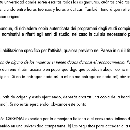
u universidad donde estén escritas todas las asignaturas, cuántos créditos
enciando entre horas teóricas y horas prácticas. También tendrá que refle
ión original.
ión de alguna de las materias si tienen dudas durante el reconocimiento. P
o te dan una «habilitación» o un papel que diga que puedes trabajar como 
riginal. Si no te entregan nada así (a mí no me entregaron nada así) obvias
u país de origen y estás ejerciendo, deberás aportar una copia de la inscr
inal). Si no estás ejerciendo, obviamos este punto.
ción
ORIGINAL
expedida por la embajada Italiana o el consulado Italiano de
tenido en una universidad competente. b) Los requisitos para acceder a la u