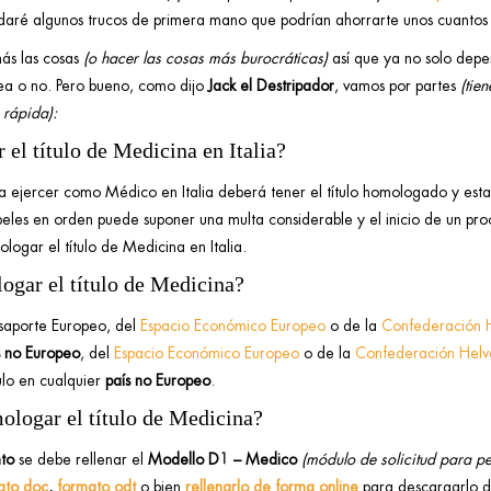
daré algunos trucos de primera mano que podrían ahorrarte unos cuantos
más las cosas
(o hacer las cosas más burocráticas)
así que ya no solo depen
pea o no. Pero bueno, como dijo
Jack el Destripador
, vamos por partes
(tie
 rápida):
el título de Medicina en Italia?
a ejercer como Médico en Italia deberá tener el título homologado y esta
papeles en orden puede suponer una multa considerable y el inicio de un pr
ogar el título de Medicina en Italia.
gar el título de Medicina?
saporte Europeo, del
Espacio Económico Europeo
o de la
Confederación H
s no Europeo
, del
Espacio Económico Europeo
o de la
Confederación Helv
ulo en cualquier
país no Europeo
.
ologar el título de Medicina?
nto
se debe rellenar el
Modello D1 – Medico
(módulo de solicitud para p
ato doc
,
formato odt
o bien
rellenarlo de forma online
para descargarlo 