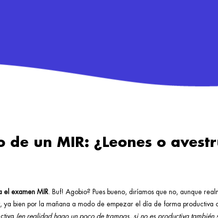
o de un MIR: ¿Leones o avest
a el examen MIR
. Buf! Agobio? Pues bueno, diríamos que no, aunque real
r, ya bien por la mañana a modo de empezar el día de forma productiva o
uctiva
(en realidad hago un poco de trampas, si no es productiva también sa