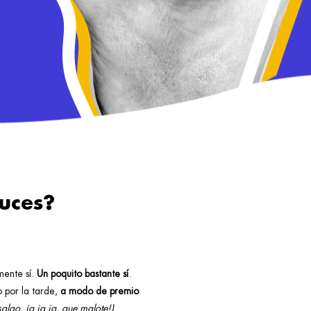
ruces?
mente sí.
Un poquito bastante sí
.
 por la tarde,
a modo de premio
lgo, ja ja ja, que malote!)