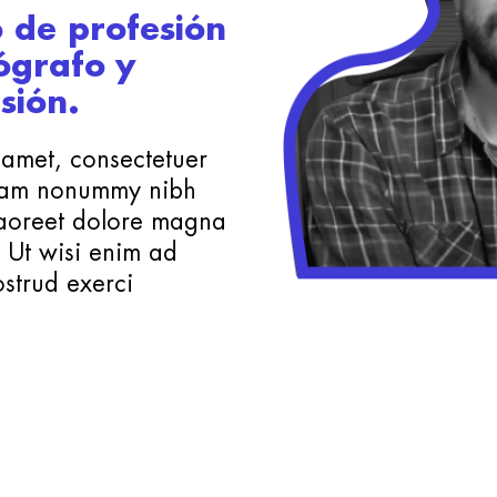
 de profesión
ógrafo y
sión.
 amet, consectetuer
 diam nonummy nibh
laoreet dolore magna
. Ut wisi enim ad
strud exerci