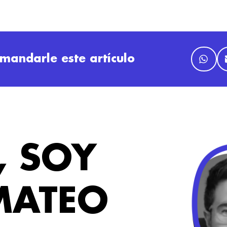
mandarle este artículo
, SOY
MATEO