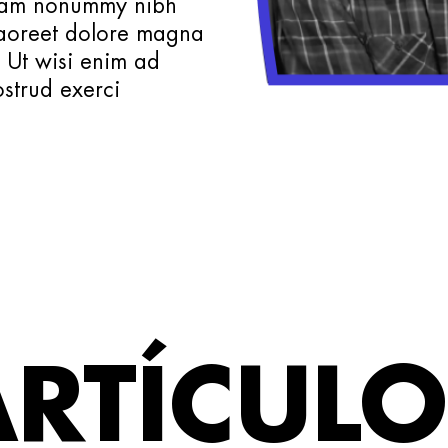
 diam nonummy nibh
laoreet dolore magna
. Ut wisi enim ad
strud exerci
ARTÍCULO