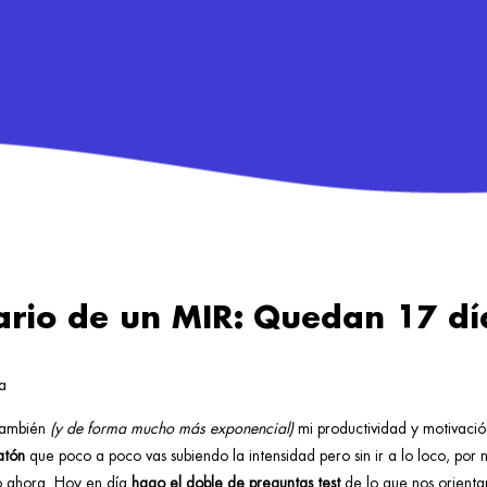
ario de un MIR: Quedan 17 dí
 también
(y de forma mucho más exponencial)
mi productividad y motivaci
atón
que poco a poco vas subiendo la intensidad pero sin ir a lo loco, por 
o ahora. Hoy en día
hago el doble de preguntas test
de lo que nos orient