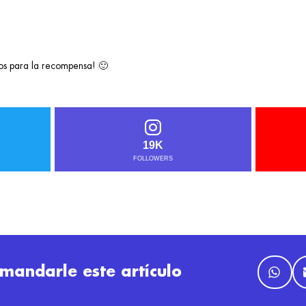
s para la recompensa! 🙂
19K
FOLLOWERS
mandarle este artículo