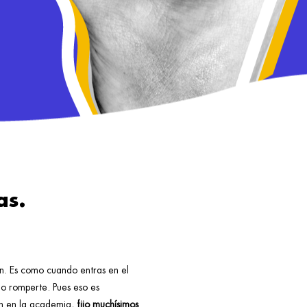
as.
ón. Es como cuando entras en el
no romperte. Pues eso es
an en la academia,
fijo muchísimos