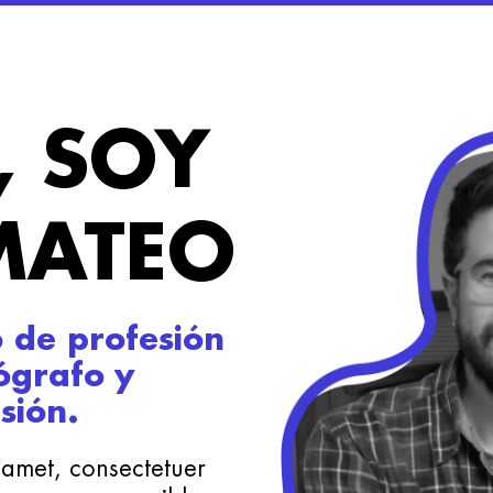
, SOY
MATEO
 de profesión
ógrafo y
sión.
 amet, consectetuer