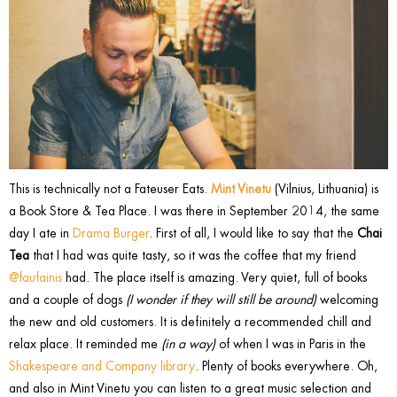
This is technically not a Fateuser Eats.
Mint Vinetu
(Vilnius, Lithuania) is
a Book Store & Tea Place. I was there in September 2014, the same
day I ate in
Drama Burger
. First of all, I would like to say that the
Chai
Tea
that I had was quite tasty, so it was the coffee that my friend
@faufainis
had. The place itself is amazing. Very quiet, full of books
and a couple of dogs
(I wonder if they will still be around)
welcoming
the new and old customers. It is definitely a recommended chill and
relax place. It reminded me
(in a way)
of when I was in Paris in the
Shakespeare and Company library
. Plenty of books everywhere. Oh,
and also in Mint Vinetu you can listen to a great music selection and