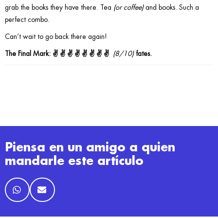
grab the books they have there. Tea
(or coffee)
and books. Such a
perfect combo.
Can’t wait to go back there again!
The Final Mark: ✌ ✌ ✌ ✌ ✌ ✌ ✌ ✌
(8/10)
fates.
Piensa en un amigo a quien
mandarle este artículo