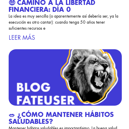
🤑 CAMINO A LA LIBERTAD
FINANCIERA: DÍA 0
La idea es muy sencilla (o aparentemente así debería ser, ya la
esecución es otro cantar): cuando tenga 50 años tener
suficientes recursos e
LEER MÁS
🥗 ¿CÓMO MANTENER HÁBITOS
SALUDABLES?
Mantener hábitos saludables es importantísimo. La buena salud