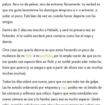
paliza. Pero no de pelear, sino de entrenar físicamente. La verdad es
que me gusta levantarme los domingos temprano e ir a entrenar, a
sudar un poco. Está bien de vez en cuando hacer deporte con los
amigos.
Dentro de 5 días me marcho a Helsinki, y será mi primera vez en
Finlandia. A la vuelta escribiré para contaros como fue el viaje y
demás.
Otra cosa que quería deciros es que estoy haciendo un poco de
mudanza de mi
flickr
a mi
portfolio
, por la simple razón de que ya no
me queda casi espacio libre en flickr y en tumblr puedo subir todas las
fotos que quiera (y os aseguro que a partir de ahora van a ser muchas
muchas muchas).
Todos los días subiré una nueva, para que no sea todo tan de golpe.
Las he estado ordenando por etiquetas y
aquí
podéis ver un listado de
las cámaras y software que utilizo. Espero que estas navidades una
nueva cámara se una a la familia, pero eso es mucho esperar. Quién
sabe, quizá he sido bueno este año y los reyes magos me echan una