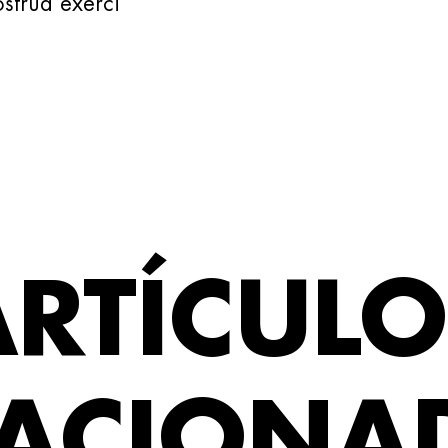
strud exerci
ARTÍCULO
LACIONA