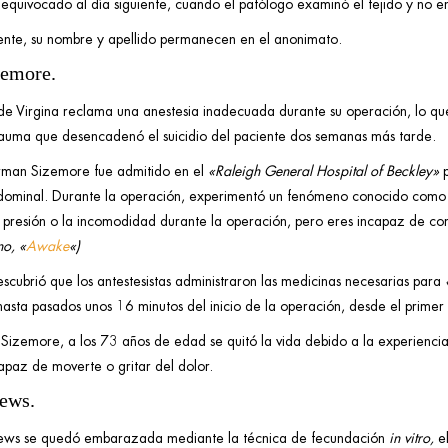
 equivocado al día siguiente, cuando el patólogo examinó el tejido y no e
iente, su nombre y apellido permanecen en el anonimato.
zemore.
de Virgina reclama una anestesia inadecuada durante su operación, lo que 
 trauma que desencadenó el suicidio del paciente dos semanas más tarde.
rman Sizemore fue admitido en el
«Raleigh General Hospital of Beckley»
bdominal. Durante la operación, experimentó un fenómeno conocido com
la presión o la incomodidad durante la operación, pero eres incapaz de c
no, «
Awake
«)
scubrió que los antestesistas administraron las medicinas necesarias para
hasta pasados unos 16 minutos del inicio de la operación, desde el prime
 Sizemore, a los 73 años de edad se quitó la vida debido a la experienci
apaz de moverte o gritar del dolor.
rews.
ews se quedó embarazada mediante la técnica de fecundación
in vitro,
e