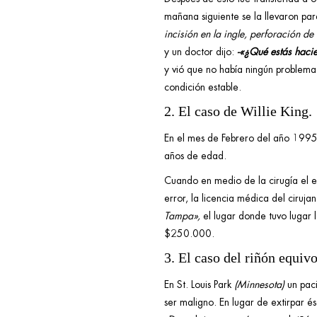
mañana siguiente se la llevaron p
incisión en la ingle, perforación d
y un doctor dijo:
-«¿Qué estás haci
y vió que no había ningún problema 
condición estable.
2. El caso de Willie King.
En el mes de Febrero del año 1995,
años de edad.
Cuando en medio de la cirugía el e
error, la licencia médica del ciru
Tampa»,
el lugar donde tuvo lugar 
$250.000.
3. El caso del riñón equiv
En St. Louis Park
(Minnesota)
un pac
ser maligno. En lugar de extirpar és