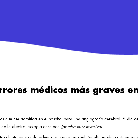
errores médicos más graves en
 que fue admitida en el hospital para una angiografía cerebral. El día 
 de la electrofisiología cardíaca
(prueba muy invasiva)
.
ra planta en vez de volver a su cama original. Su alta médica estaba previ