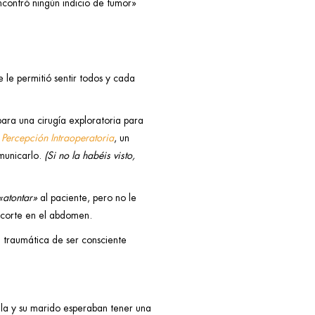
ncontró ningún indicio de tumor»
le permitió sentir todos y cada
para una cirugía exploratoria para
o
Percepción Intraoperatoria
, un
omunicarlo.
(Si no la habéis visto,
«atontar»
al paciente, pero no le
r corte en el abdomen.
a traumática de ser consciente
lla y su marido esperaban tener una