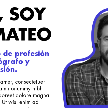
, SOY
MATEO
 de profesión
ógrafo y
sión.
 amet, consectetuer
 diam nonummy nibh
laoreet dolore magna
. Ut wisi enim ad