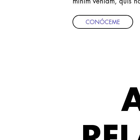
minim veniam, quis no
CONÓCEME
RE