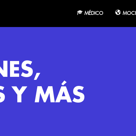
MÉDICO
MOCH
NES,
S Y MÁS