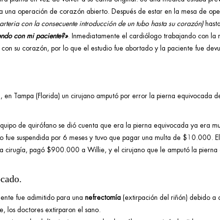
ara una operación de corazón abierto. Después de estar en la mesa de op
e arteria con la consecuente introducción de un tubo hasta su corazón)
hast
endo con mi paciente?»
. Inmediatamente el cardiólogo trabajando con la 
con su corazón, por lo que el estudio fue abortado y la paciente fue devu
 en Tampa (Florida) un cirujano amputó por error la pierna equivocada de
quipo de quirófano se dió cuenta que era la pierna equivocada ya era m
jano fue suspendida por 6 meses y tuvo que pagar una multa de $10.000. E
la cirugía, pagó $900.000 a Willie, y el cirujano que le amputó la piern
ocado.
iente fue adimitido para una
nefrectomía
(extirpación del riñón) debido a
e, los doctores extirparon el sano.