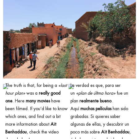
The truth is that, for being a
«last
La verdad es que, para ser
hour plan»
was a
really good
un
«plan de últma hora»
fue un
one
. Here
many movies
have
plan
realmente bueno
.
been filmed. If you’d like to know
Aquí
muchas películas
han sido
which ones, and find out a bit
grabadas. Si quieres saber
more information about
Aït
algunas de ellas, y descubrir un
Benhaddou
, check the video
poco más sobre
Aït Benhaddou
,