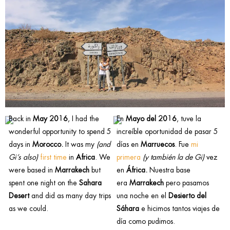
Back in
May 2016
, I had the
En
Mayo del 2016
, tuve la
wonderful opportunity to spend 5
increíble oportunidad de pasar 5
days in
Morocco.
It was my
(and
días en
Marruecos
. Fue
mi
Gi’s also)
first time
in
Africa
. We
primera
(y también la de Gi)
vez
were based in
Marrakech
but
en
África.
Nuestra base
spent one night on the
Sahara
era
Marrakech
pero pasamos
Desert
and did as many day trips
una noche en el
Desierto del
as we could.
Sáhara
e hicimos tantos viajes de
día como pudimos.