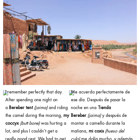
I remember perfectly that day.
Me acuerdo perfectamente de
After spending one night on
ese día. Después de pasar la
a
Bereber tent
(jaima)
and riding
noche en una
Tienda
the camel during the morning,
my
Bereber
(jaima)
y después de
coccyx
(butt bone)
was hurting a
montar a camello durante la
lot, and plus I couldn’t get a
mañana,
mi coxis
(hueso del
really good rest. We had to get
culo)
me dolía mucho, y además