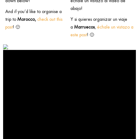
down below!
échale un vistazo al video de
abajo!
And if you’d like to organise a
trip to
Morocco,
check out this
Y si quieres organizar un viaje
post
! 🙂
a
Marruecos
,
échale un vistazo a
este post
! 🙂