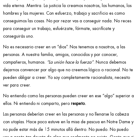
vida eterna. Mentira. La justicia la creamos nosotros, los humanos, los
hombres y las mujeres. Con esfuerzo, trabajo y sacrificio es como
conseguimos las cosas. No por rezar vas a conseguir nada. No reces
para conseguir un trabajo, esfuérzate, fórmate, sacrifícate y
conseguirás uno.
No es necesario creer en un “dios”. Nos tenemos a nosotros, a las
personas. A nuestra familia, amigos, conocidos y por conocer,
compañeros, humanos.
“La unión hace la fuerza”
. Nunca debemos
dejarnos convencer por algo que no creemos lógico o racional. No te
pueden obligar a creer. Yo soy completamente racionalista, necesito
ver para creer.
No entiendo como las personas pueden creer en ese “algo” superior a
ellos. Ni entiendo ni comparto, pero
respeto.
Las personas deberían creer en las personas y no llenarse la cabeza
con utopías. Hace poco estuve en la misa de pascua en Notre Dame y
no pude estar más de 15 minutos allá dentro. No puedo. No puedo
ver a gente tan devota de algo que realmente no existe. Gente que si