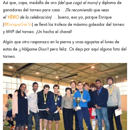
Así que, copa, medalla de oro
(del que cagó el moro)
y diploma de
ganadores del torneo para casa…
(Te recomiendo que veas
el
VÍDEO
de la celebración)
. …bueno, eso yo, porque Enrique
(
@EnriqueGarTri
)
se llevó los trofeos de máximo goleador del torneo
y MVP del torneo. ¡Un hacha el chaval!
Algún que otro rasponazo en la pierna y unas agujetas el lunes de
estas de
¡¡Válgame Dios!!
pero feliz. Os dejo por aquí alguna foto del
torneo.