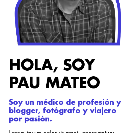
HOLA, SOY
PAU MATEO
Soy un médico de profesión y
blogger, fotógrafo y viajero
por pasión.
Lorem ipsum dolor sit amet, consectetuer