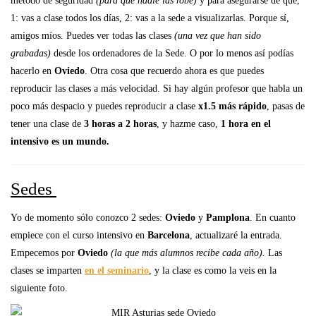
método de seguridad
(para que nadie las robe)
y para asegurarse de que,
1: vas a clase todos los días, 2: vas a la sede a visualizarlas. Porque sí,
amigos míos. Puedes ver todas las clases
(una vez que han sido
grabadas)
desde los ordenadores de la Sede. O por lo menos así podías
hacerlo en
Oviedo
. Otra cosa que recuerdo ahora es que puedes
reproducir las clases a más velocidad. Si hay algún profesor que habla un
poco más despacio y puedes reproducir a clase
x1.5 más rápido
, pasas de
tener una clase de
3 horas a 2 horas
, y hazme caso,
1 hora en el
intensivo es un mundo.
Sedes
Yo de momento sólo conozco 2 sedes:
Oviedo
y
Pamplona
. En cuanto
empiece con el curso intensivo en
Barcelon
a
, actualizaré la entrada.
Empecemos por
Oviedo
(la que más alumnos recibe cada año).
Las
clases se imparten
en el seminario
, y la clase es como la veis en la
siguiente foto.