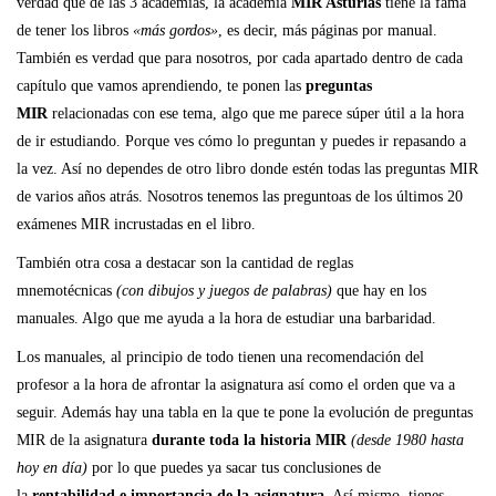
verdad que de las 3 academias, la academia
MIR Asturias
tiene la fama
de tener los libros
«más gordos»
, es decir, más páginas por manual.
También es verdad que para nosotros, por cada apartado dentro de cada
capítulo que vamos aprendiendo, te ponen las
preguntas
MIR
relacionadas con ese tema, algo que me parece súper útil a la hora
de ir estudiando. Porque ves cómo lo preguntan y puedes ir repasando a
la vez. Así no dependes de otro libro donde estén todas las preguntas MIR
de varios años atrás. Nosotros tenemos las preguntoas de los últimos 20
exámenes MIR incrustadas en el libro.
También otra cosa a destacar son la cantidad de reglas
mnemotécnicas
(con dibujos y juegos de palabras)
que hay en los
manuales. Algo que me ayuda a la hora de estudiar una barbaridad.
Los manuales, al principio de todo tienen una recomendación del
profesor a la hora de afrontar la asignatura así como el orden que va a
seguir. Además hay una tabla en la que te pone la evolución de preguntas
MIR de la asignatura
durante toda la historia MIR
(desde 1980 hasta
hoy en día)
por lo que puedes ya sacar tus conclusiones de
la
rentabilidad e importancia de la asignatura
. Así mismo, tienes