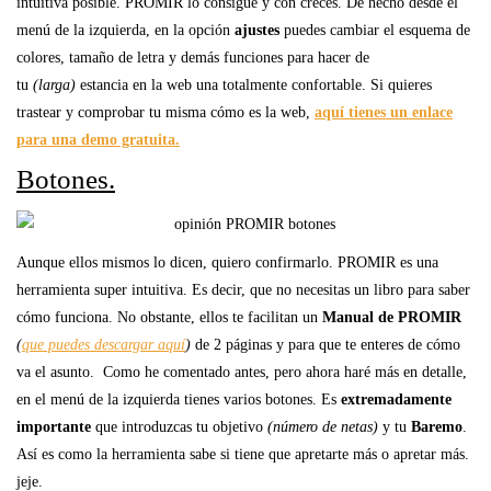
intuitiva posible. PROMIR lo consigue y con creces. De hecho desde el
menú de la izquierda, en la opción
ajustes
puedes cambiar el esquema de
colores, tamaño de letra y demás funciones para hacer de
tu
(larga)
estancia en la web una totalmente confortable. Si quieres
trastear y comprobar tu misma cómo es la web,
aquí tienes un enlace
para una demo gratuita.
Botones.
Aunque ellos mismos lo dicen, quiero confirmarlo. PROMIR es una
herramienta super intuitiva. Es decir, que no necesitas un libro para saber
cómo funciona. No obstante, ellos te facilitan un
Manual de PROMIR
(
que puedes descargar aquí
)
de 2 páginas y para que te enteres de cómo
va el asunto. Como he comentado antes, pero ahora haré más en detalle,
en el menú de la izquierda tienes varios botones. Es
extremadamente
importante
que introduzcas tu objetivo
(número de netas)
y tu
Baremo
.
Así es como la herramienta sabe si tiene que apretarte más o apretar más.
jeje.