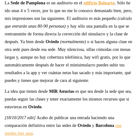
La
Sede de Pamplona
es un auditorio en el
edificio Baluarte
.
Sólo he
ido unas 4 o 5 veces, por lo que no me lo conozco demasiado bien, pero,
mis impresiones son las siguientes. El auditorio es más pequeño
(calculo
que entrarán unas 80-90 personas)
y hay sólo una pantalla en la que se
rentransmite de forma directa la corrección del simulacro y la clase de
después. Ya bien desde
Oviedo
(normalmente)
o si hacen alguna clase en
otra sede pues desde esa sede. Muy silenciosa, sillas cómodas con mesas
largas y, aunque no hay cobertura telefónica, hay wifi gratis, por lo que
automáticamente después de hacer el minisimulacro puedes subir tus
resultados a la app y ver cuántas netas has sacado y más importante, qué
puedes y tienes que mejorar de cara al siguiente.
La idea que tienen desde
MIR Asturias
es que sea desde la sede que sea,
puedas seguir las clases y tener exactamente los mismos recursos que si
estuvieras en
Oviedo
.
[18/10/2017 edit]
Acabo de publicar una entrada haciendo una
comparación definitiva entre las sedes de
Oviedo
y
Barcelona
que
puedes leer aquí
.