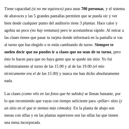
Tiene capacidad
(si no me equivoco)
para unas
700 personas
, y el sistema
de altavoces y las 5 grandes pantallas permiten que se pueda oir y ver
bien desde cualquier punto del auditorio
tiene 3 plantas.
Hace calor y
agobia un poco
(no hay ventanas)
pero te acostumbras rápido. Al entrar a
las clases tienes que pasar tu tarjeta donde informará en la pantalla si vas
al turno que has elegido o te estás cambiando de turno.
Siempre te
suelen decir que no puedes ir a clases que no sean de tu turno
, pero
ésto lo hacen para que no haya gente que se quede sin sitio. Yo fuí
indistintamente al turno de las 15.00 y al de las 19.00
(el mío
técnicamente era el de las 15.00)
y nunca me han dicho absolutamente
nada.
Las clases
(como véis en las fotos que he subido)
se llenan bastante, por
lo que recomiendo que vayas con tiempo suficiente para
«pillar»
sitio
(y
un sitio en el que te sientas más cómodo).
En la planta de abajo son
mesas con sillas y en las plantas superiores son las sillas las que tienen
una mesa incorporada.