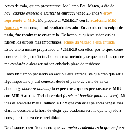
Antes de todo, quiero presentarme. Me llamo
Pau Mateo
, a día de
hoy
(cuando empiezo a escribir la entrada)
tengo 25 años y
estoy
repitiendo el MIR
.
Me preparé el
#2MIR17
con la
academia MIR
Asturias
y no conseguí mi resultado deseado.
En absoluto les culpo de
nada, fue totalmente error mío
. De hecho, si quieres saber cuáles
fueron los errores más importantes,
échale un vistazo a ésta entrada
.
Estoy ahora mismo preparando el
#2MIR18
con ellos, por lo que, como
comprenderéis, confío totalmente en su método y se que son ellos quienes
me ayudarán a alcanzar mi tan anhelada plaza de residente.
Llevo un tiempo pensando en escribir ésta entrada, ya que creo que sería
algo importante y útil conocer, desde el punto de vista de un ex-
alumno
(y ahora re-alumno)
la
experiencia que es prepararse el MIR
con MIR Asturias
. Toda la verdad
(desde mi humilde punto de vista)
. Mi
idea es acercarte más al mundo MIR y que con éstas palabras tengas más
clara la decisión a la hora de elegir qué academia será la que te ayude a
conseguir tu plaza de especialidad.
No obstante, creo firmemente que
«la mejor academia es la que mejor se