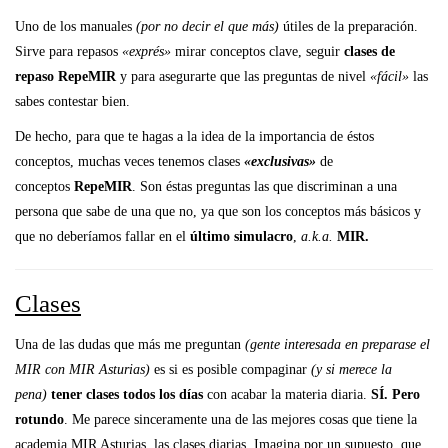
Uno de los manuales
(por no decir el que más)
útiles de la preparación.
Sirve para repasos
«exprés»
mirar conceptos clave, seguir
clases de
repaso RepeMIR
y para asegurarte que las preguntas de nivel
«fácil»
las
sabes contestar bien.
De hecho, para que te hagas a la idea de la importancia de éstos
conceptos, muchas veces tenemos clases
«exclusivas»
de
conceptos
RepeMIR
. Son éstas preguntas las que discriminan a una
persona que sabe de una que no, ya que son los conceptos más básicos y
que no deberíamos fallar en el
último simulacro
,
a.k.a.
MIR.
Clases
Una de las dudas que más me preguntan
(gente interesada en preparase el
MIR con MIR Asturias)
es si es posible compaginar
(y si merece la
pena)
tener clases todos los días
con acabar la materia diaria.
SÍ. Pero
rotundo
. Me parece sinceramente una de las mejores cosas que tiene la
academia MIR Asturias, las clases diarias. Imagina por un supuesto, que