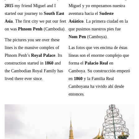
2015
my friend Miguel and I
Miguel y yo empezamos nuestra
started our journey to
South East
aventura hacia el
Sudeste
Asia
. The first city we put our feet
Asiático
. La primera ciudad en la
on was
Phnom Penh
(Cambodia).
que pusimos nuestros pies fue
Nom Pen
(Camboya).
The pictures you see over these
lines is the massive complex of
Las fotos que ves encima de éstas
Phnom Penh’s
Royal Palace
. Its
líneas son el enorme complejo que
construction started in
1860
and
forma el
Palacio Real
en
the Cambodian Royal Family has
Camboya. Su construcción empezó
lived there ever since.
en
1860
y la Familia Real
Camboyana ha vivido ahí desde
entonces.