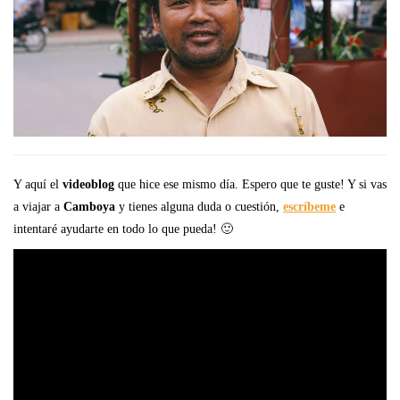
Y aquí el
videoblog
que hice ese mismo día. Espero que te guste! Y si vas
a viajar a
Camboya
y tienes alguna duda o cuestión,
escríbeme
e
intentaré ayudarte en todo lo que pueda! 🙂