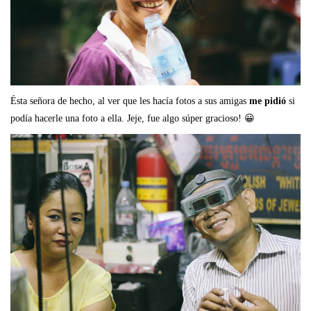
Ésta señora de hecho, al ver que les hacía fotos a sus amigas
me pidió
si
podía hacerle una foto a ella. Jeje, fue algo súper gracioso! 😀