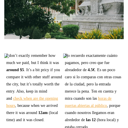
I don’t exactly remember how
No recuerdo exactamente cuánto
much we paid, but I think it was
pagamos, pero creo que fue
around $5
. It’s a bit pricy if you
alreadedor de
4.5€
. Es un poco
compare it with other stuff around
caro si lo comparas con otras cosas
the city, but it’s totally worth the
de la ciudad, pero la entrada
entry. Also, keep in mind
merece la pena. Ten en cuenta y
and
check when are the opening
mira cuando son las
horas de
hours
, because when we arrived
puertas abiertas al público
, porque
there it was around
12am
(local
cuando nosotros llegamos eran
time) and it was closed.
alrededor de
las 12
(hora local) y
estaba cerrado.