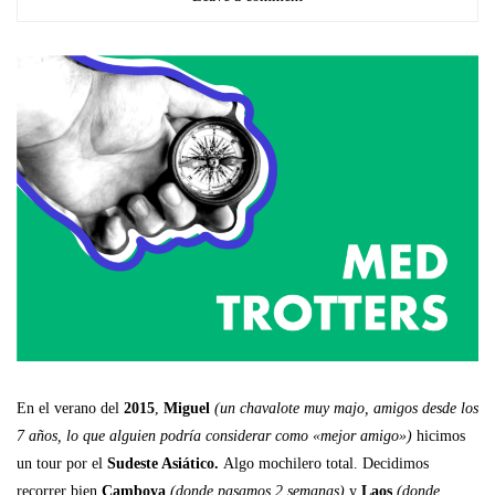
En el verano del
2015
,
Miguel
(un chavalote muy majo, amigos desde los
7 años, lo que alguien podría considerar como «mejor amigo»)
hicimos
un tour por el
Sudeste Asiático.
Algo mochilero total. Decidimos
recorrer bien
Camboya
(donde pasamos 2 semanas)
y
Laos
(donde