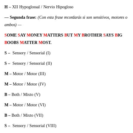
H –
XII Hypoglossal / Nervio Hipogloso
— Segunda frase:
(Con esta frase recordarás si son sensitivos, motores o
ambos) —
S
OME
S
AY
M
ONEY
M
ATTERS
B
UT
M
Y
B
ROTHER
S
AYS
B
IG
B
OOBS
M
ATTER
M
OST.
S –
Sensory / Sensorial (I)
S
–
Sensory / Sensorial (II)
M –
Motor / Motor (III)
M
–
Motor / Motor (IV)
B
–
Both / Mixto (V)
M
–
Motor / Motor (VI)
B
–
Both / Mixto (VII)
S
–
Sensory / Sensorial (VIII)