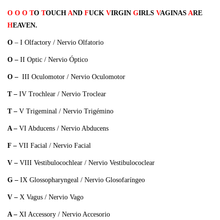
O
O
O
T
O
T
OUCH
A
ND
F
UCK
V
IRGIN
G
IRLS
V
AGINAS
A
RE
H
EAVEN.
O
– I Olfactory / Nervio Olfatorio
O –
II Optic / Nervio Óptico
O –
III Oculomotor / Nervio Oculomotor
T –
IV Trochlear / Nervio Troclear
T –
V Trigeminal / Nervio Trigémino
A –
VI Abducens / Nervio Abducens
F –
VII Facial / Nervio Facial
V –
VIII Vestibulocochlear / Nervio Vestibulococlear
G –
IX Glossopharyngeal / Nervio Glosofaríngeo
V –
X Vagus / Nervio Vago
A –
XI Accessory / Nervio Accesorio