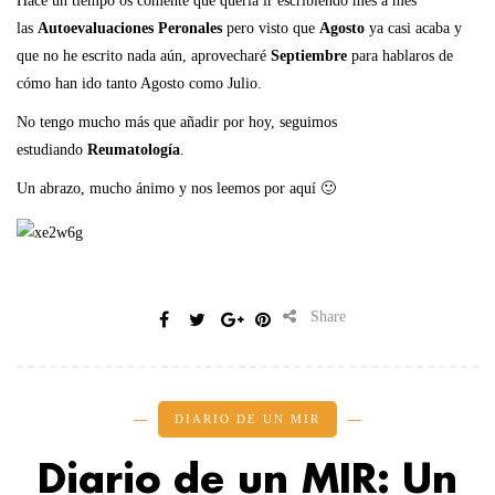
Hace un tiempo os comenté que quería ir escribiendo mes a mes
las
Autoevaluaciones Peronales
pero visto que
Agosto
ya casi acaba y
que no he escrito nada aún, aprovecharé
Septiembre
para hablaros de
cómo han ido tanto Agosto como Julio.
No tengo mucho más que añadir por hoy, seguimos
estudiando
Reumatología
.
Un abrazo, mucho ánimo y nos leemos por aquí 🙂
Share
DIARIO DE UN MIR
Diario de un MIR: Un