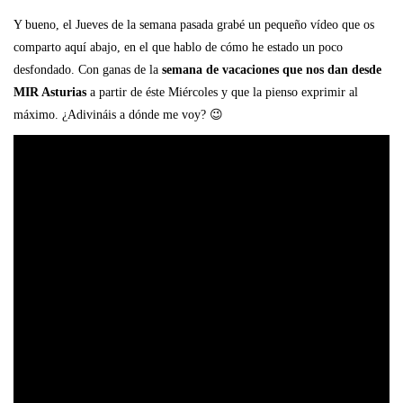
Y bueno, el Jueves de la semana pasada grabé un pequeño vídeo que os
comparto aquí abajo, en el que hablo de cómo he estado un poco
desfondado. Con ganas de la
semana de vacaciones que nos dan desde
MIR Asturias
a partir de éste Miércoles y que la pienso exprimir al
máximo. ¿Adivináis a dónde me voy? 😉