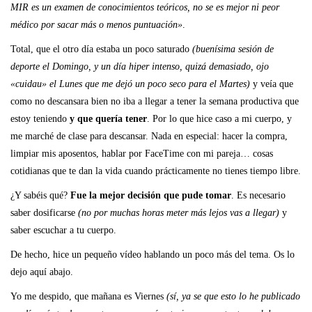
MIR es un examen de conocimientos teóricos, no se es mejor ni peor
médico por sacar más o menos puntuación»
.
Total, que el otro día estaba un poco saturado
(buenísima sesión de
deporte el Domingo, y un día hiper intenso, quizá demasiado, ojo
«cuidau»
el Lunes que me dejó un poco seco para el Martes)
y veía que
como no descansara bien no iba a llegar a tener la semana productiva que
estoy teniendo
y que quería tener
. Por lo que hice caso a mi cuerpo, y
me marché de clase para descansar. Nada en especial: hacer la compra,
limpiar mis aposentos, hablar por FaceTime con mi pareja… cosas
cotidianas que te dan la vida cuando prácticamente no tienes tiempo libre.
¿Y sabéis qué?
Fue la mejor decisión que pude tomar
. Es necesario
saber dosificarse
(no por muchas horas meter más lejos vas a llegar)
y
saber escuchar a tu cuerpo.
De hecho, hice un pequeño vídeo hablando un poco más del tema. Os lo
dejo aquí abajo.
Yo me despido, que mañana es Viernes
(sí, ya se que esto lo he publicado