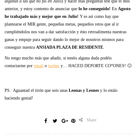
algunas a las que no fui en Julio)
y hacer más preguntas test que el mes
anterior, y estoy contento de anunciar que
lo he conseguido!
En
Agosto
he trabajado más y mejor que en Julio!
Y es así como hay que
plantearse el MIR gente, pequeñas metas, pequeños retos que al ir
cumpliéndolos nos van a dar satisfacción y ésto retroalimenta nuestras
ganas y empuje para seguir dando lo mejor de nosotros mismos para
conseguir nuestra
ANSIADA PLAZA DE RESIDENTE
.
No tengo mucho más que añadir, si tenéis alguna duda podéis
contactarme por
email
o
twitter
y… HACED DEPORTE CO*ONES! 🙂
PS.: Aguantad el tirón que sois unas
Leonas y Leones
y lo estáis
haciendo genial!
Share