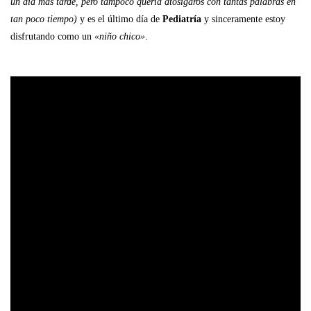
un día más tarde, pero tampoco quería atosigaros con tantas palabras en
tan poco tiempo)
y es el último día de
Pediatría
y sinceramente estoy
disfrutando como un
«niño chico»
.