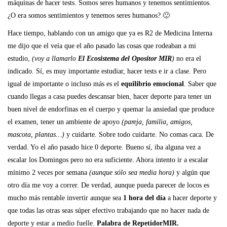
máquinas de hacer tests. Somos seres humanos y tenemos sentimientos.
¿O era somos sentimientos y tenemos seres humanos? 🙂
Hace tiempo, hablando con un amigo que ya es R2 de Medicina Interna
me dijo que el veía que el año pasado las cosas que rodeaban a mi
estudio,
(voy a llamarlo
El Ecosistema del Opositor MIR
)
no era el
indicado. Sí, es muy importante estudiar, hacer tests e ir a clase. Pero
igual de importante o incluso más es el
equilibrio emocional
. Saber que
cuando llegas a casa puedes descansar bien, hacer deporte para tener un
buen nivel de endorfinas en el cuerpo y quemar la ansiedad que produce
el examen, tener un ambiente de apoyo
(pareja, familia, amigos,
mascota, plantas…)
y cuidarte. Sobre todo cuidarte. No comas caca. De
verdad. Yo el año pasado hice 0 deporte. Bueno sí, iba alguna vez a
escalar los Domingos pero no era suficiente. Ahora intento ir a escalar
mínimo 2 veces por semana
(aunque sólo sea media hora)
y algún que
otro día me voy a correr. De verdad, aunque pueda parecer de locos es
mucho más rentable invertir aunque sea
1 hora del día
a hacer deporte y
que todas las otras seas súper efectivo trabajando que no hacer nada de
deporte y estar a medio fuelle.
Palabra de RepetidorMIR.