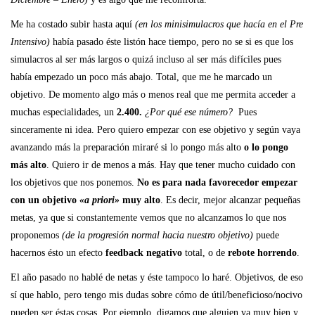
Me ha costado subir hasta aquí
(en los minisimulacros que hacía en el Pre
Intensivo)
había pasado éste listón hace tiempo, pero no se si es que los
simulacros al ser más largos o quizá incluso al ser más difíciles pues
había empezado un poco más abajo. Total, que me he marcado un
objetivo. De momento algo más o menos real que me permita acceder a
muchas especialidades, un
2.400.
¿Por qué ese número?
Pues
sinceramente ni idea. Pero quiero empezar con ese objetivo y según vaya
avanzando más la preparación miraré si lo pongo más alto
o lo pongo
más alto
. Quiero ir de menos a más. Hay que tener mucho cuidado con
los objetivos que nos ponemos.
No es para nada favorecedor empezar
con un objetivo
«a priori»
muy alto
. Es decir, mejor alcanzar pequeñas
metas, ya que si constantemente vemos que no alcanzamos lo que nos
proponemos
(de la progresión normal hacia nuestro objetivo)
puede
hacernos ésto un efecto
feedback negativo
total, o de
rebote horrendo
.
El año pasado no hablé de netas y éste tampoco lo haré. Objetivos, de eso
sí que hablo, pero tengo mis dudas sobre cómo de útil/beneficioso/nocivo
pueden ser éstas cosas. Por ejemplo, digamos que alguien va muy bien y