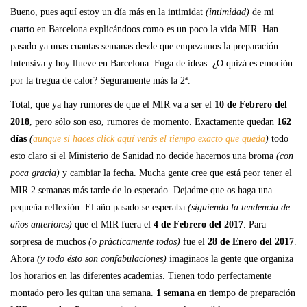
Bueno, pues aquí estoy un día más en la intimidat
(intimidad)
de mi
cuarto en Barcelona explicándoos como es un poco la vida MIR. Han
pasado ya unas cuantas semanas desde que empezamos la preparación
Intensiva y hoy llueve en Barcelona. Fuga de ideas. ¿O quizá es emoción
por la tregua de calor? Seguramente más la 2ª.
Total, que ya hay rumores de que el MIR va a ser el
10 de Febrero del
2018
, pero sólo son eso, rumores de momento. Exactamente quedan
162
días
(
aunque si haces click aquí verás el tiempo exacto que queda
)
todo
esto claro si el Ministerio de Sanidad no decide hacernos una broma
(con
poca gracia)
y cambiar la fecha. Mucha gente cree que está peor tener el
MIR 2 semanas más tarde de lo esperado. Dejadme que os haga una
pequeña reflexión. El año pasado se esperaba
(siguiendo la tendencia de
años anteriores)
que el MIR fuera el
4 de Febrero del 2017
. Para
sorpresa de muchos
(o prácticamente todos)
fue el
28 de Enero del 2017
.
Ahora
(y todo ésto son confabulaciones)
imaginaos la gente que organiza
los horarios en las diferentes academias. Tienen todo perfectamente
montado pero les quitan una semana.
1 semana
en tiempo de preparación