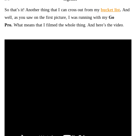
So that’s it! Another thing that I can cross out from my
bucket list
.
And
well, as you saw on the first picture, I was running with my
Go
Pro.
What means that I filmed the whole thing. And here’s the video.