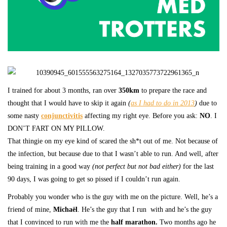
I trained for about 3 months, ran over
350km
to prepare the race and
thought that I would have to skip it again
(
as I had to do in 2013
)
due to
some nasty
conjunctivitis
affecting my right eye. Before you ask:
NO
. I
DON’T FART ON MY PILLOW.
That thingie on my eye kind of scared the sh*t out of me. Not because of
the infection, but because due to that I wasn’t able to run. And well, after
being training in a good way
(not perfect but not bad either)
for the last
90 days, I was going to get so pissed if I couldn’t run again.
Probably you wonder who is the guy with me on the picture. Well, he’s a
friend of mine,
Michaël
. He’s the guy that I run
with and he’s the guy
that I convinced to run with me the
half marathon.
Two months ago he