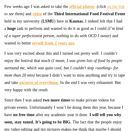
Few weeks ago I was asked to take the
official photos
(click
on the link
to see them)
and
video
of the
Third International Food Festival Event
held in my university (
LSMU
) here in
Kaunas.
I indeed felt that I had
a
huge
task to perform and wanted to do it as good as I could
(I’m kind
of a super perfectionist person, nothing to do with OCD I swear)
and
wanted to better
myself from 2 years ago
.
I was very excited about this and I turned out pretty well. I couldn’t
enjoy the festival that much
(I mean, I was given lots of food by people
surround me, which was quite cool, but I couldn’t stop «working» for
more than 20 min)
because I didn’t want to miss anything and try to tape
and take
pictures of everything
. In the end I was very exhausted. But
very happy with the result.
Since then I was asked
two more time
s
to make private videos for
private events. Unfortunately I won’t be doing them this year, because I
have
no free time
after my academic year is done.
I will tell you why
soon, stay tuned. It’s going to be BIG.
The fact that the people enjoy
my video editing and my pictures makes me think that maybe I should